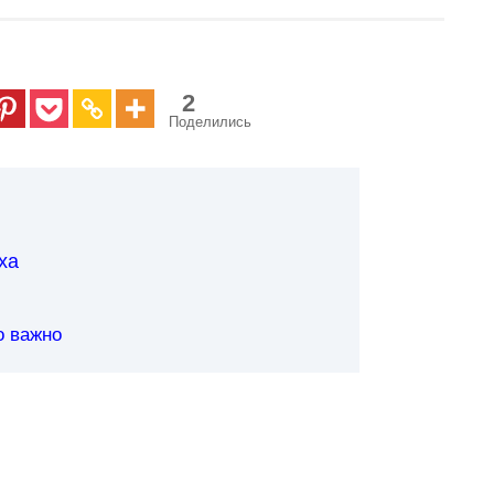
2
Поделились
ха
о важно