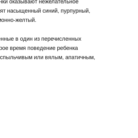
енки оказывают нежелательное
сят насыщенный синий, пурпурный,
монно-желтый.
енные в один из перечисленных
торое время поведение ребенка
 вспыльчивым или вялым, апатичным,