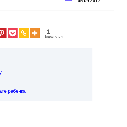
05.09.2017
1
Поделился
у
ате ребенка