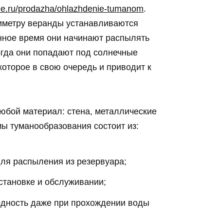
ane.ru/prodazha/ohlazhdenie-tumanom
.
иметру веранды устанавливаются
нное время они начинают распылять
огда они попадают под солнечные
которое в свою очередь и приводит к
юбой материал: стена, металлические
ы туманообразования состоит из:
для распыления из резервуара;
становке и обслуживании;
одность даже при прохождении воды