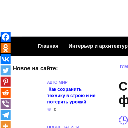
Skip
to
content
Главная
Интерьер и архитектур
ГЛА
Новое на сайте:
С
АВТО МИР
Как сохранить
технику в строю и не
ф
потерять урожай
0
НОВЫЕ ЗАПИСИ