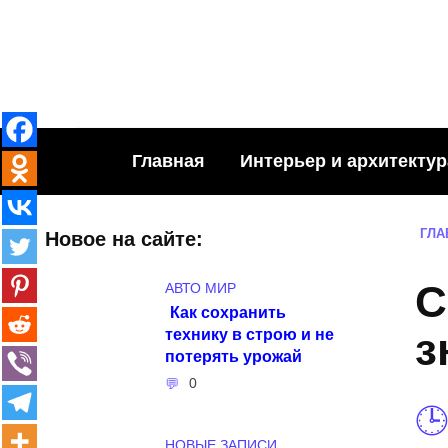
Skip
to
content
Главная
Интерьер и архитектур
ГЛА
Новое на сайте:
С
АВТО МИР
Как сохранить
технику в строю и не
з
потерять урожай
0
НОВЫЕ ЗАПИСИ