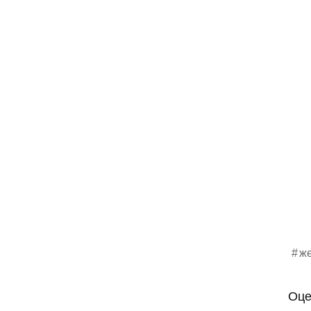
ж
Оце