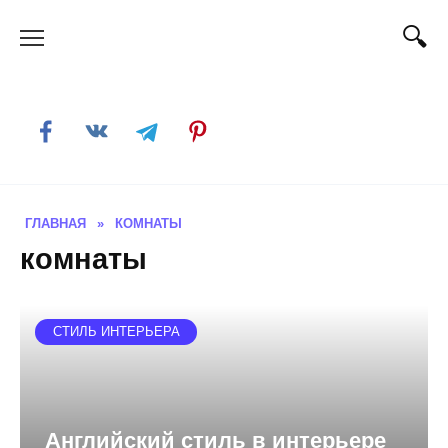
Skip
to
content
ГЛАВНАЯ
»
КОМНАТЫ
комнаты
СТИЛЬ ИНТЕРЬЕРА
Английский стиль в интерьере