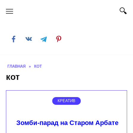
Skip
to
content
ГЛАВНАЯ
»
КОТ
кот
КРЕАТИВ
Зомби-парад на Старом Арбате