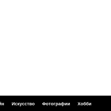
БИЗНЕС
ов
Зачем нам нужны пе
штампы для бизнес
я
0
27.02.2021
ИВ
йн
Искусство
Фотографии
Хобби