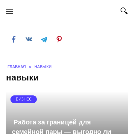
Skip
to
content
ГЛАВНАЯ
»
НАВЫКИ
навыки
БИЗНЕС
Работа за границей для
семейной пары — выгодно ли