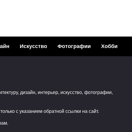
ПОРТРЕТ
айн
Искусство
Фотографии
Хобби
Умерла британская
Men’s Health
Эми Уайнхаус (Amy
Winehouse)
277
24.07.2011
итектуру, дизайн, интерьер, искусство, фотографии,
олько с указанием обратной ссылки на сайт.
рам.