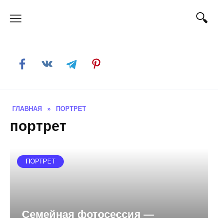
Skip
to
content
ГЛАВНАЯ
»
ПОРТРЕТ
портрет
ПОРТРЕТ
Семейная фотосессия —