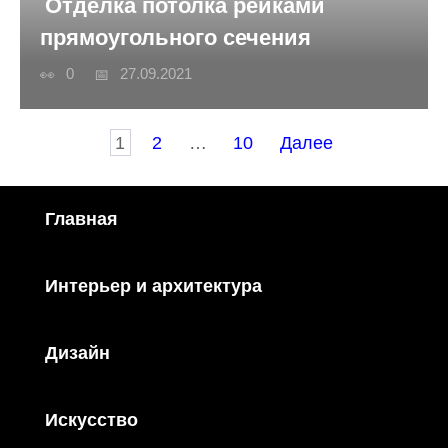
Отделка потолка рейками
прямоугольного сечения
0
27.09.2021
Пагинация
1
2
…
10
Далее
записей
Главная
Интерьер и архитектура
Дизайн
Искусство