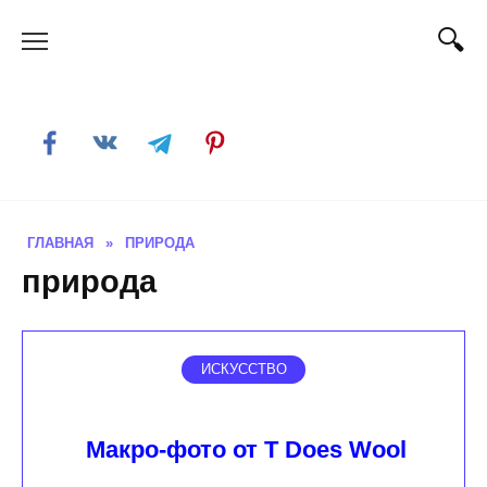
Skip
to
content
ГЛАВНАЯ
»
ПРИРОДА
природа
ИСКУССТВО
Макро-фото от T Does Wool