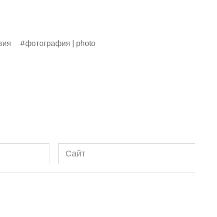
вия
фотография | photo
Сайт