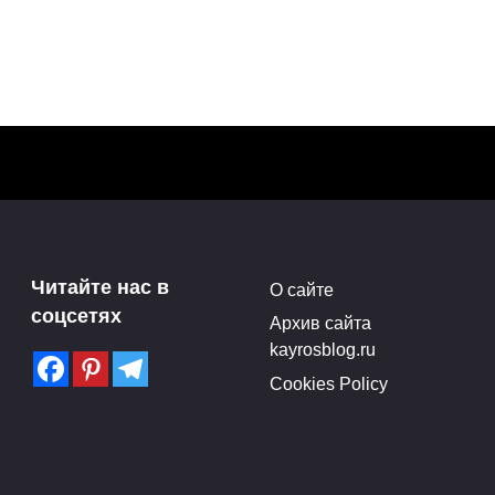
Выставка скульптур
Марии Бургановой в РАХ
Читайте нас в
О сайте
Нью-
(28.04-17.05.15)
соцсетях
Архив сайта
Поделитья с друзьями в
kayrosblog.ru
социальных сетях:3Поделились
Cookies Policy
ились
0
0