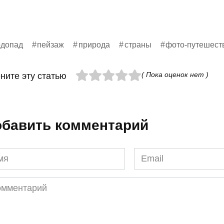
одопад
пейзаж
природа
страны
фото-путешест
( Пока оценок нет )
ните эту статью
бавить комментарий
я
Email
*
ментарий