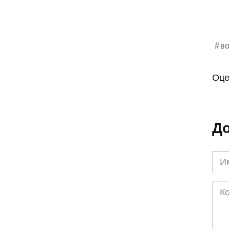
в
Оце
До
Им
*
Ком