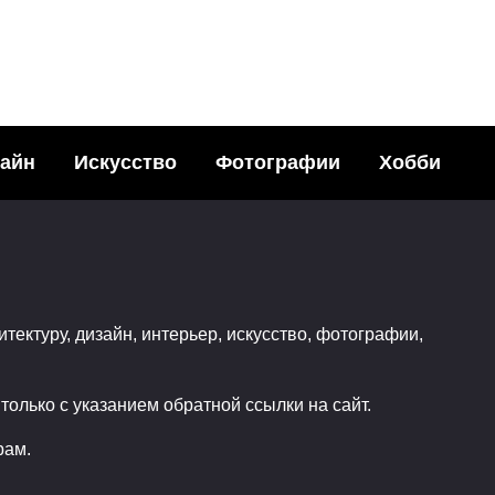
айн
Искусство
Фотографии
Хобби
ые картины
Подземный мир в
лью от Kareem Iliya
пустынных скалах 
ья с друзьями в
Мехико
итектуру, дизайн, интерьер, искусство, фотографии,
ных сетях:68Поделились
Поделитья с друзьями в
470
социальных сетях:20Подел
олько с указанием обратной ссылки на сайт.
2
0
рам.