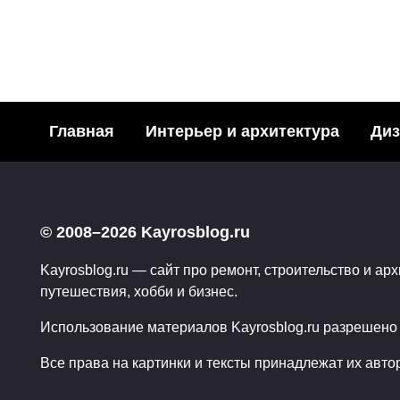
Главная
Интерьер и архитектура
Диз
Модн
Необычные
акваре
© 2008–2026 Kayrosblog.ru
подстаканники… или
Поделит
эстетика питья
Kayrosblog.ru — сайт про ремонт, строительство и арх
социаль
путешествия, хобби и бизнес.
Поделитья с друзьями в
3
социальных сетях:2Поделились
Использование материалов Kayrosblog.ru разрешено т
0
59
Все права на картинки и тексты принадлежат их авто