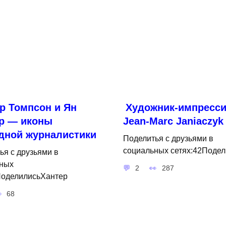
р Томпсон и Ян
Художник-импресси
р — иконы
Jean-Marc Janiaczyk
дной журналистики
Поделитья с друзьями в
социальных сетях:42Подел
ья с друзьями в
ных
2
287
ПоделилисьХантер
68