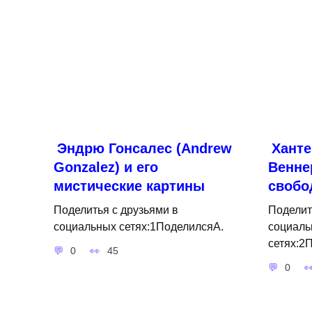
Эндрю Гонсалес (Andrew
Ханте
Gonzalez) и его
Венне
мистические картины
свобо
Поделитья с друзьями в
Поделит
социальных сетях:1ПоделилсяA.
социаль
сетях:2
0
45
0