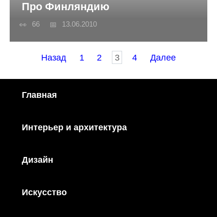
Про Финляндию
66
13.06.2010
Пагинация
Назад
1
2
3
4
Далее
записей
Главная
Интерьер и архитектура
Дизайн
Искусство