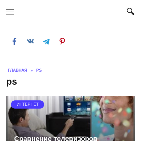
Skip
to
content
ГЛАВНАЯ
»
PS
ps
ИНТЕРНЕТ
Сравнение телевизоров