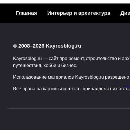
БИЗНЕС
ОФОРМ
Главная
Интерьер и архитектура
Диз
© 2008–2026 Kayrosblog.ru
Kayrosblog.ru — сайт про ремонт, строительство и арх
путешествия, хобби и бизнес.
Как создать свой сайт и
Стенов
заработать на нём
панели:
Использование материалов Kayrosblog.ru разрешено т
разнов
0
18.08.2019
Пагинация
Н
Все права на картинки и тексты принадлежат их авто
0
записей