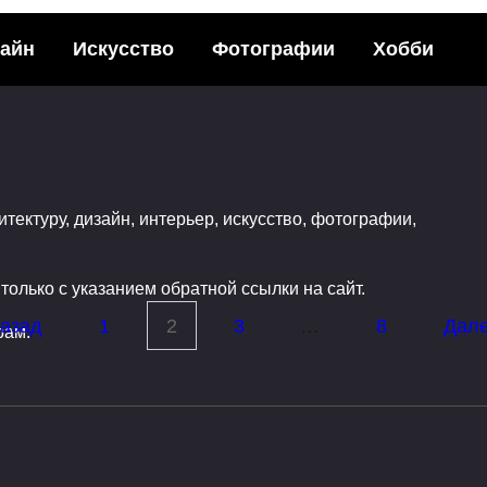
ЛЕНИЕ ИНТЕРЬЕРА
айн
Искусство
Фотографии
Хобби
итектуру, дизайн, интерьер, искусство, фотографии,
ые облицовочные
Выбор окон 
 обзор основных
олько с указанием обратной ссылки на сайт.
идностей
азад
1
2
3
…
8
Дал
0
03.08.2016
рам.
08.06.2019