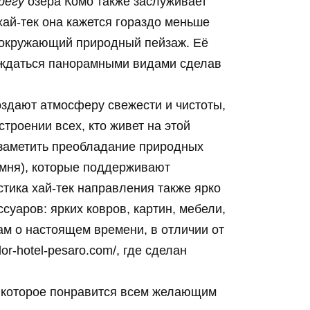
регу
озера Комо также заслуживает
ай-тек она кажется гораздо меньше
в окружающий природный пейзаж. Её
аждаться панорамными видами сделав
здают атмосферу свежести и чистоты,
троении всех, кто живет на этой
 заметить преобладание природных
амня), которые поддерживают
тика хай-тек направления также ярко
уаров: ярких ковров, картин, мебели,
ам о настоящем времени, в отличии от
r-hotel-pesaro.com/, где сделан
, которое понравится всем желающим