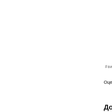
в
Оце
До