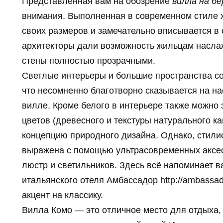
Представленная вам на обозрение
вилла на бе
внимания. Выполненная в современном стиле х
своих размеров и замечательно вписывается 
архитекторы дали возможность жильцам насл
стены полностью прозрачными.
Светлые интерьеры и большие пространства со
что несомненно благотворно сказывается на нас
вилле. Кроме белого в интерьере также можно
цветов (древесного и текстуры натурального к
концепцию природного дизайна. Однако, стилис
выражена с помощью ультрасовременных аксесс
люстр и светильников. Здесь всё напоминает в
итальянского отеля Амбассадор http://ambassado
акцент на классику.
Вилла Комо — это отличное место для отдыха