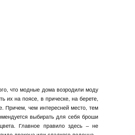
ого, что модные дома возродили моду
ь их на поясе, в прическе, на берете,
. Причем, чем интересней место, тем
омендуется выбирать для себя броши
цвета. Главное правило здесь – не
 виде дракона или сладкого леденца –