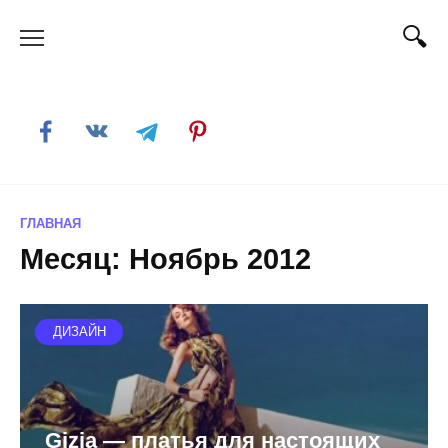
Skip
to
content
ГЛАВНАЯ
Месяц:
Ноябрь 2012
ДИЗАЙН
Gizia — платья для настоящих