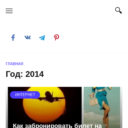
Skip
to
content
ГЛАВНАЯ
Год:
2014
ИНТЕРНЕТ
Как забронировать билет на