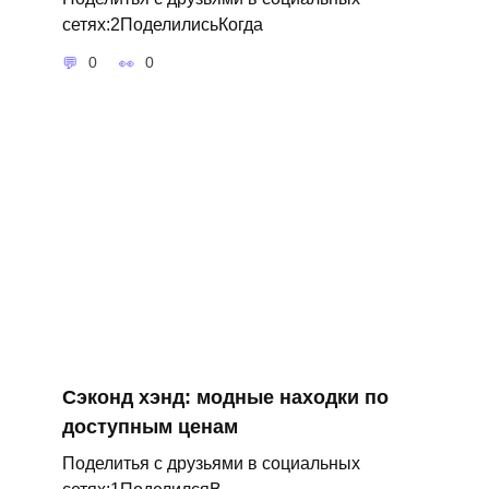
сетях:2ПоделилисьКогда
0
0
Сэконд хэнд: модные находки по
доступным ценам
Поделитья с друзьями в социальных
сетях:1ПоделилсяВ