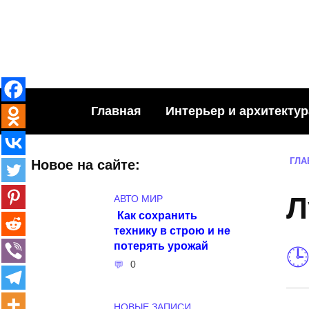
Skip
to
content
Главная
Интерьер и архитектур
ГЛА
Новое на сайте:
Л
АВТО МИР
Как сохранить
технику в строю и не
потерять урожай
0
НОВЫЕ ЗАПИСИ