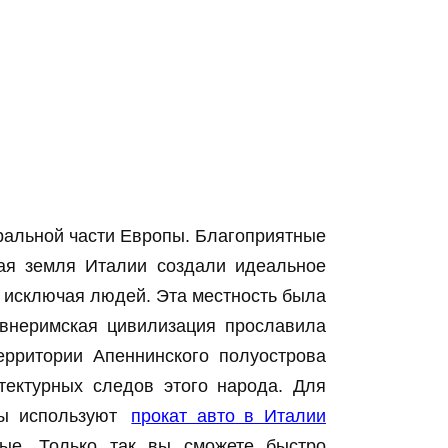
ральной части Европы. Благоприятные
ная земля Италии создали идеальное
е исключая людей. Эта местность была
евнеримская цивилизация прославила
ерритории Апеннинского полуострова
тектурных следов этого народа. Для
сты используют
прокат авто в Италии
ые. Только так вы сможете быстро