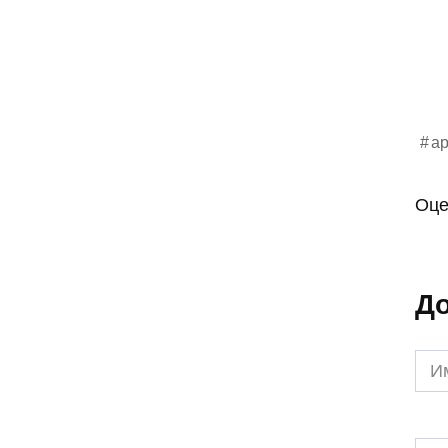
ар
Оце
До
Им
*