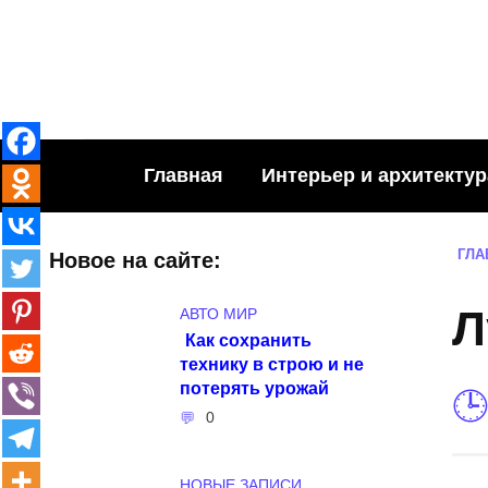
Skip
to
content
Главная
Интерьер и архитектур
ГЛА
Новое на сайте:
Л
АВТО МИР
Как сохранить
технику в строю и не
потерять урожай
0
НОВЫЕ ЗАПИСИ