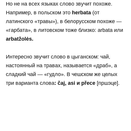
Но не на всех языках слово звучит похоже.
Например, в польском это
herbata
(от
латинского «травы»), в белорусском похоже —
«гарбата», в литовском тоже близко: arbata или
arbatžolės.
Интересно звучит слово в цыганском: чай,
настоянный на травах, называется «драб», а
сладкий чай — «гудло». В чешском же целых
три варианта слова
: čaj, asi и přece
[пршэце].