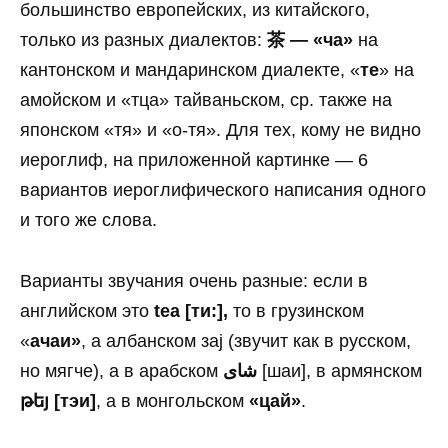
большинство европейских, из китайского,
только из разных диалектов:
茶 — «ча»
на
кантонском и мандаринском диалекте, «
те
» на
амойском и «тца» тайваньском, ср. также на
японском «тя» и «о-тя». Для тех, кому не видно
иероглиф, на приложенной картинке — 6
вариантов иероглифического написания одного
и того же слова.
Варианты звучания очень разные: если в
английском это
tea [ти:],
то в грузинском
«
ачаи»
, а албанском зaj (звучит как в русском,
но мягче), а в арабском
شاى
[шаи], в армянском
թեյ [тэи]
, а в монгольском
«цай»
.