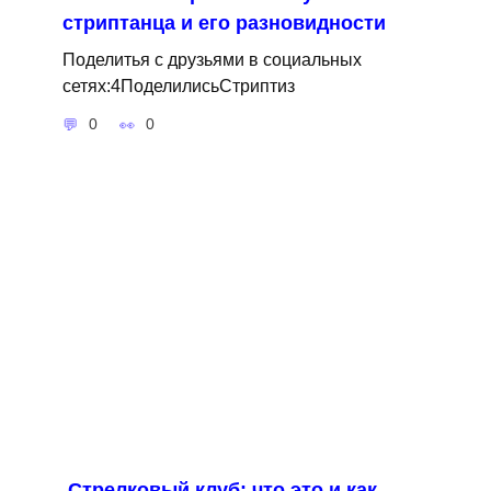
стриптанца и его разновидности
Поделитья с друзьями в социальных
сетях:4ПоделилисьСтриптиз
0
0
Стрелковый клуб: что это и как