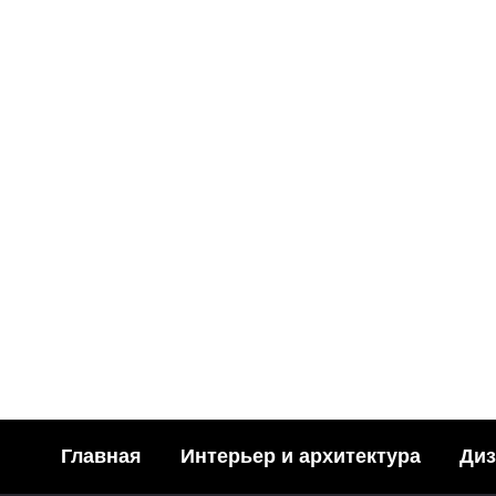
МОДА
Детские толстовки: больше
одежда
0
02.10.2024
Главная
Интерьер и архитектура
Диз
СТРОИТЕЛЬСТВО
БИЗНЕ