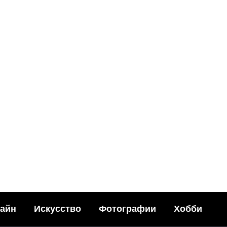
ИЛЛЮСТРАЦИИ
, чем просто
Польза рисования 
детей
0
17.05.2023
айн
Искусство
Фотографии
Хобби
ЗДОРОВЬЕ
С