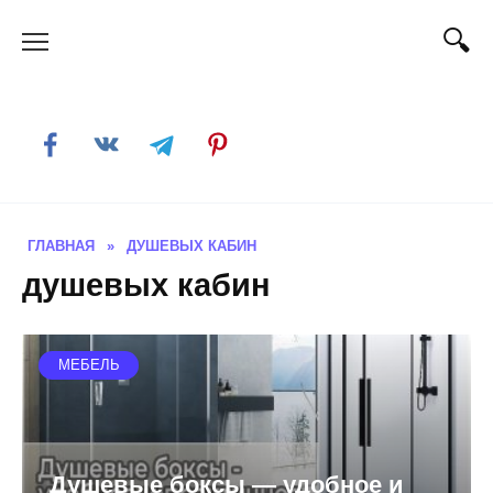
Skip
to
content
ГЛАВНАЯ
»
ДУШЕВЫХ КАБИН
душевых кабин
МЕБЕЛЬ
Душевые боксы — удобное и