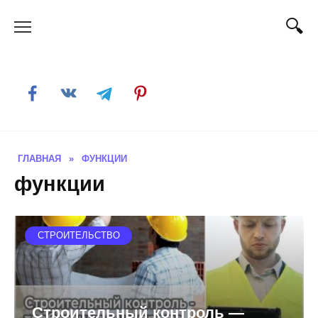
Skip
to
content
ГЛАВНАЯ
»
ФУНКЦИИ
функции
СТРОИТЕЛЬСТВО
Строительный контроль —