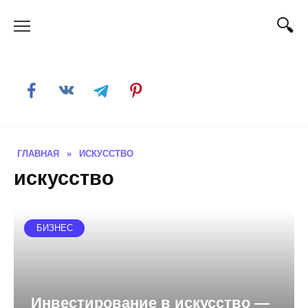
Skip
to
content
ГЛАВНАЯ
»
ИСКУССТВО
искусство
БИЗНЕС
Инвестирование в искусство —