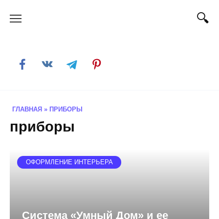
Skip
to
content
ГЛАВНАЯ
»
ПРИБОРЫ
приборы
ОФОРМЛЕНИЕ ИНТЕРЬЕРА
Система «Умный Дом» и ее