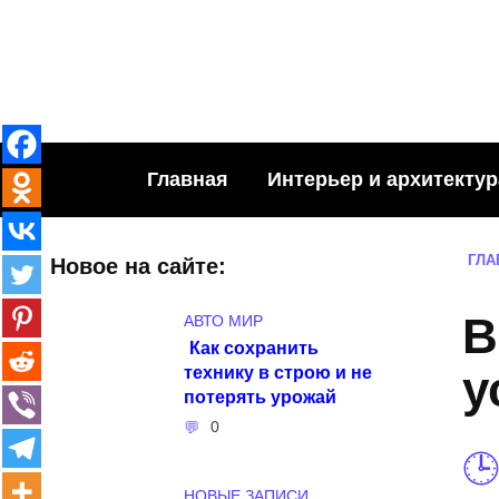
Skip
to
content
Главная
Интерьер и архитектур
ГЛА
Новое на сайте:
В
АВТО МИР
Как сохранить
технику в строю и не
у
потерять урожай
0
НОВЫЕ ЗАПИСИ