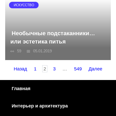
ИСКУССТВО
Необычные подстаканники…
или эстетика питья
59
05.01.2019
Пагинация
Назад
1
2
3
…
549
Далее
записей
Главная
Интерьер и архитектура