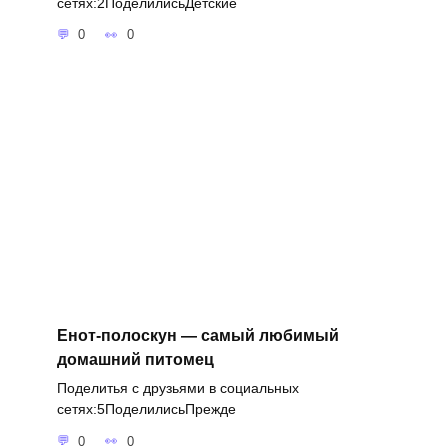
сетях:2ПоделилисьДетские
0
0
Енот-полоскун — самый любимый
домашний питомец
Поделитья с друзьями в социальных
сетях:5ПоделилисьПрежде
0
0