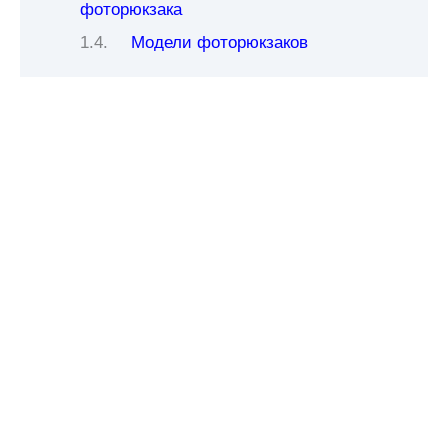
фоторюкзака
Модели фоторюкзаков