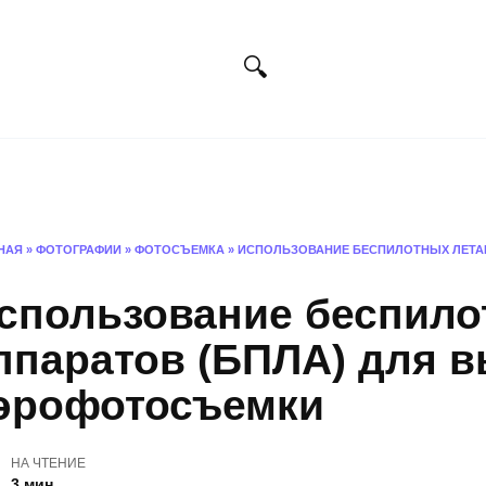
Искусство
Фотография
Дизайн
Х
НАЯ
»
ФОТОГРАФИИ
»
ФОТОСЪЕМКА
»
ИСПОЛЬЗОВАНИЕ БЕСПИЛОТНЫХ ЛЕТА
спользование беспил
ппаратов (БПЛА) для 
эрофотосъемки
НА ЧТЕНИЕ
3 мин.