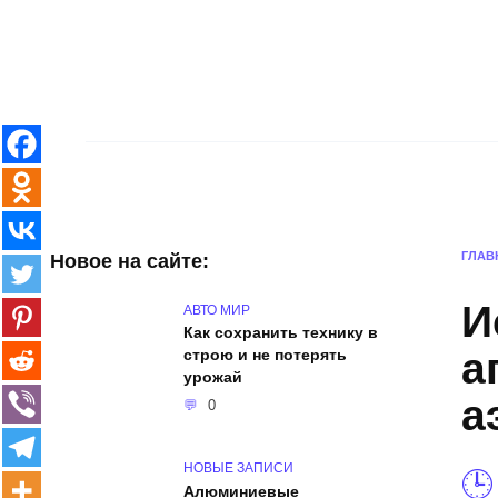
Skip
to
content
Главная
Интерьер и архитектура
ГЛАВ
Новое на сайте:
И
АВТО МИР
Как сохранить технику в
а
строю и не потерять
урожай
а
0
НОВЫЕ ЗАПИСИ
Алюминиевые