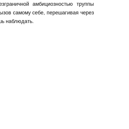
езграничной амбициозностью труппы
ызов самому себе, перешагивая через
шь наблюдать.