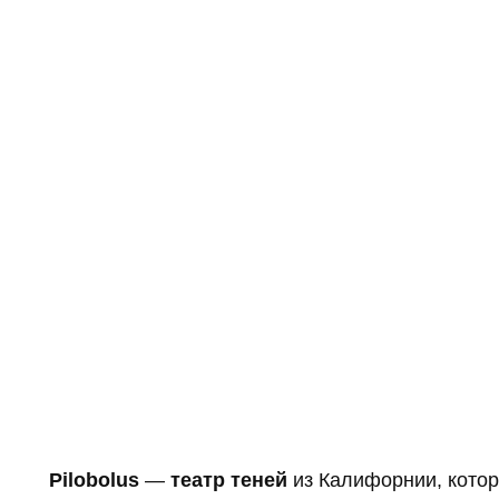
Pilobolus
—
театр теней
из Калифорнии, кото