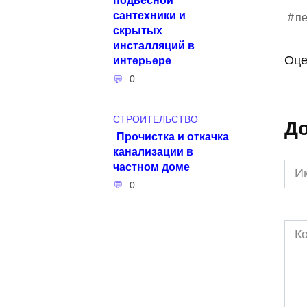
сантехники и
п
скрытых
инсталляций в
Оце
интерьере
0
СТРОИТЕЛЬСТВО
До
Прочистка и откачка
канализации в
частном доме
Им
*
0
Ком