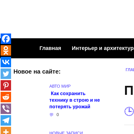
Skip
to
content
Главная
Интерьер и архитектур
ГЛА
Новое на сайте:
П
АВТО МИР
Как сохранить
технику в строю и не
потерять урожай
0
НОВЫЕ ЗАПИСИ