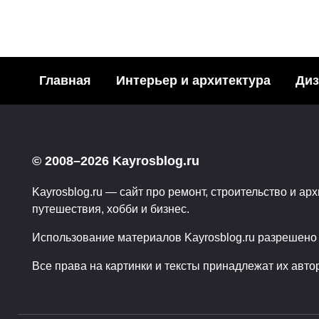
Главная
Интерьер и архитектура
Диз
Модн
Необычные
акваре
© 2008–2026 Kayrosblog.ru
подстаканники… или
Поделит
эстетика питья
Kayrosblog.ru — сайт про ремонт, строительство и арх
социаль
путешествия, хобби и бизнес.
Поделитья с друзьями в
3
социальных сетях:2Поделились
Использование материалов Kayrosblog.ru разрешено т
0
59
Все права на картинки и тексты принадлежат их авто