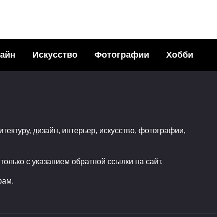
айн
Искусство
Фотографии
Хобби
ые картины
Подземный мир в
лью от Kareem Iliya
пустынных скалах 
ья с друзьями в
Мехико
итектуру, дизайн, интерьер, искусство, фотографии,
ных сетях:68Поделились
Поделитья с друзьями в
470
социальных сетях:20Подел
олько с указанием обратной ссылки на сайт.
2
0
рам.