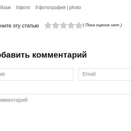
ейзаж
фото
фотография | photo
( Пока оценок нет )
ните эту статью
бавить комментарий
я
Email
*
ментарий