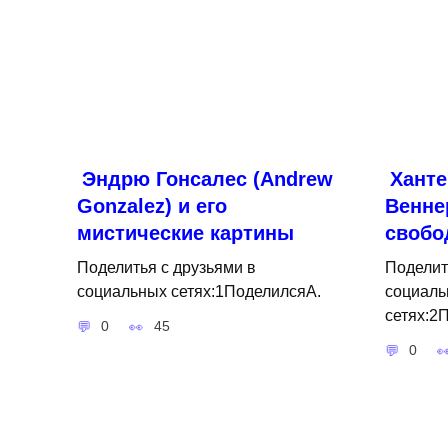
Эндрю Гонсалес (Andrew
Ханте
Gonzalez) и его
Венне
мистические картины
свобо
Поделитья с друзьями в
Поделит
социальных сетях:1ПоделилсяA.
социаль
сетях:2
0
45
0