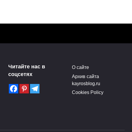
Выставка скульптур
Марии Бургановой в РАХ
Читайте нас в
О сайте
Нью-
(28.04-17.05.15)
соцсетях
Архив сайта
Поделитья с друзьями в
kayrosblog.ru
социальных сетях:3Поделились
Cookies Policy
ились
0
0