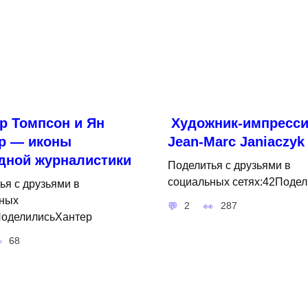
р Томпсон и Ян
Художник-импресси
р — иконы
Jean-Marc Janiaczyk
дной журналистики
Поделитья с друзьями в
социальных сетях:42Подел
ья с друзьями в
ных
2
287
ПоделилисьХантер
68