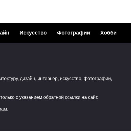
айн
Искусство
Фотографии
Хобби
ые картины
Подземный мир в
лью от Kareem Iliya
пустынных скалах 
ья с друзьями в
Мехико
итектуру, дизайн, интерьер, искусство, фотографии,
ных сетях:68Поделились
Поделитья с друзьями в
470
социальных сетях:20Подел
олько с указанием обратной ссылки на сайт.
2
0
рам.