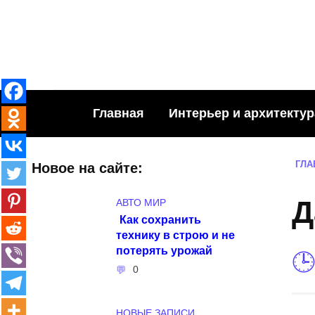
Skip
to
content
Главная
Интерьер и архитектур
ГЛА
Новое на сайте:
Д
АВТО МИР
Как сохранить
технику в строю и не
потерять урожай
0
НОВЫЕ ЗАПИСИ