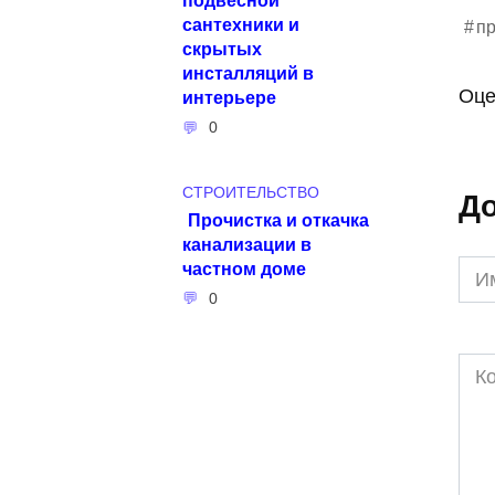
сантехники и
пр
скрытых
инсталляций в
Оце
интерьере
0
СТРОИТЕЛЬСТВО
До
Прочистка и откачка
канализации в
частном доме
Им
*
0
Ком