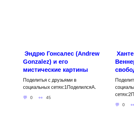
Эндрю Гонсалес (Andrew
Ханте
Gonzalez) и его
Венне
мистические картины
свобо
Поделитья с друзьями в
Поделит
социальных сетях:1ПоделилсяA.
социаль
сетях:2
0
45
0