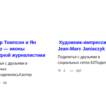
р Томпсон и Ян
Художник-импресси
р — иконы
Jean-Marc Janiaczyk
дной журналистики
Поделитья с друзьями в
социальных сетях:42Подел
ья с друзьями в
ных
2
287
ПоделилисьХантер
68