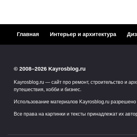
Главная
Интерьер и архитектура
Диз
Модн
Необычные
акваре
© 2008–2026 Kayrosblog.ru
подстаканники… или
Поделит
эстетика питья
Kayrosblog.ru — сайт про ремонт, строительство и арх
социаль
путешествия, хобби и бизнес.
Поделитья с друзьями в
3
социальных сетях:2Поделились
Использование материалов Kayrosblog.ru разрешено т
0
59
Все права на картинки и тексты принадлежат их авто