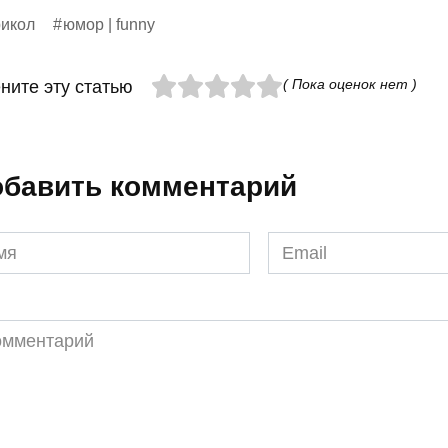
икол
юмор | funny
( Пока оценок нет )
ните эту статью
бавить комментарий
я
Email
*
ментарий