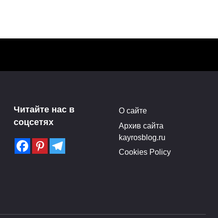
Выставка скульптур
Марии Бургановой в РАХ
Читайте нас в
О сайте
Нью-
(28.04-17.05.15)
соцсетях
Архив сайта
Поделитья с друзьями в
kayrosblog.ru
социальных сетях:3Поделились
Cookies Policy
ились
0
0