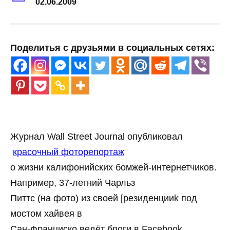
02.06.2009
Поделитья с друзьями в социальных сетях:
Журнал Wall Street Journal опубликовал
красочный фоторепортаж
о жизни калифонийских бомжей-интернетчиков.
Например, 37-летний Чарльз
Питтс (на фото) из своей [резиденцииk под
мостом хайвея в
Сан-Франциско ведёт блоги в Facebook,