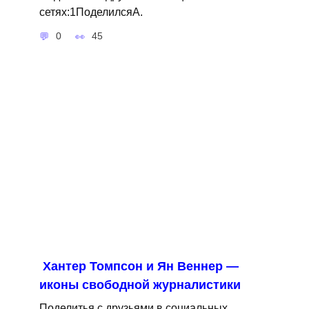
сетях:1ПоделилсяA.
0
45
Хантер Томпсон и Ян Веннер —
иконы свободной журналистики
Поделитья с друзьями в социальных