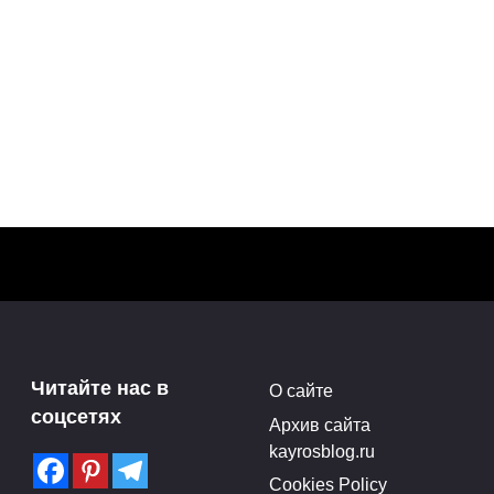
Выставка скульптур
Марии Бургановой в РАХ
Читайте нас в
О сайте
Нью-
(28.04-17.05.15)
соцсетях
Архив сайта
Поделитья с друзьями в
kayrosblog.ru
социальных сетях:3Поделились
Cookies Policy
ились