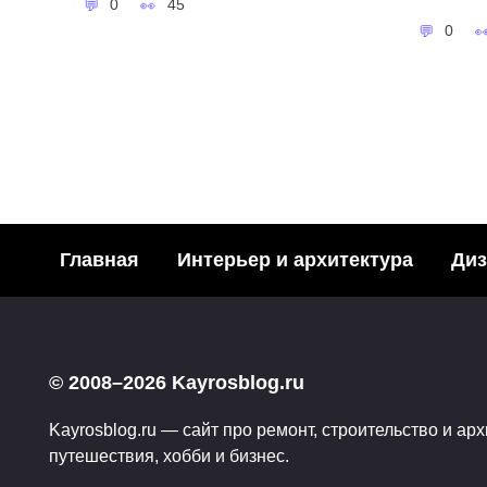
0
45
0
Главная
Интерьер и архитектура
Диз
Модн
Необычные
акваре
© 2008–2026 Kayrosblog.ru
подстаканники… или
Поделит
эстетика питья
Kayrosblog.ru — сайт про ремонт, строительство и арх
социаль
путешествия, хобби и бизнес.
Поделитья с друзьями в
3
социальных сетях:2Поделились