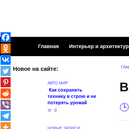
Skip
to
content
Главная
Интерьер и архитектур
ГЛА
Новое на сайте:
B
АВТО МИР
Как сохранить
технику в строю и не
потерять урожай
0
НОВЫЕ ЗАПИСИ