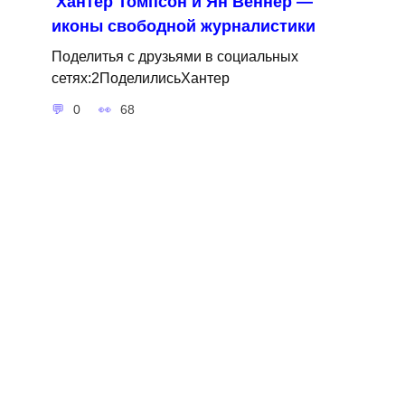
Хантер Томпсон и Ян Веннер —
иконы свободной журналистики
Поделитья с друзьями в социальных
сетях:2ПоделилисьХантер
0
68