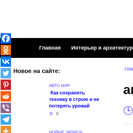
Skip
to
content
Главная
Интерьер и архитектур
ГЛА
Новое на сайте:
а
АВТО МИР
Как сохранить
технику в строю и не
потерять урожай
0
НОВЫЕ ЗАПИСИ