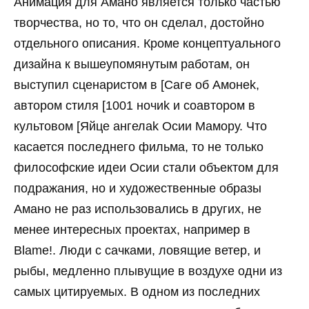
Анимация для Амано является только частью
творчества, но то, что он сделал, достойно
отдельного описания. Кроме концептуального
дизайна к вышеупомянутым работам, он
выступил сценаристом в [Саге об Амонеk,
автором стиля [1001 ночиk и соавтором в
культовом [Яйце ангелаk Осии Мамору. Что
касается последнего фильма, то не только
философские идеи Осии стали объектом для
подражания, но и художественные образы
Амано не раз использовались в других, не
менее интересных проектах, например в
Blame!. Люди с сачками, ловящие ветер, и
рыбы, медленно плывущие в воздухе одни из
самых цитируемых. В одном из последних