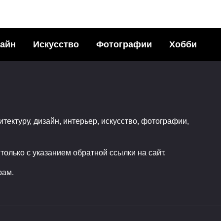
айн
Искусство
Фотографии
Хобби
ые картины
Подземный мир в
лью от Kareem Iliya
пустынных скалах 
ья с друзьями в
Мехико
итектуру, дизайн, интерьер, искусство, фотографии,
ных сетях:68Поделились
Поделитья с друзьями в
470
социальных сетях:20Подел
олько с указанием обратной ссылки на сайт.
2
0
рам.