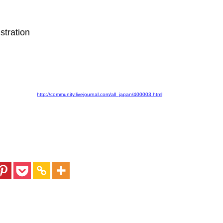
stration
http://community.livejournal.com/all_japan/400003.html