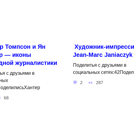
р Томпсон и Ян
Художник-импресси
р — иконы
Jean-Marc Janiaczyk
дной журналистики
Поделитья с друзьями в
социальных сетях:42Подел
ья с друзьями в
ных
2
287
ПоделилисьХантер
68