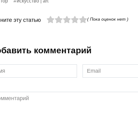
тор
искусство | art
( Пока оценок нет )
ните эту статью
бавить комментарий
я
Email
*
ментарий