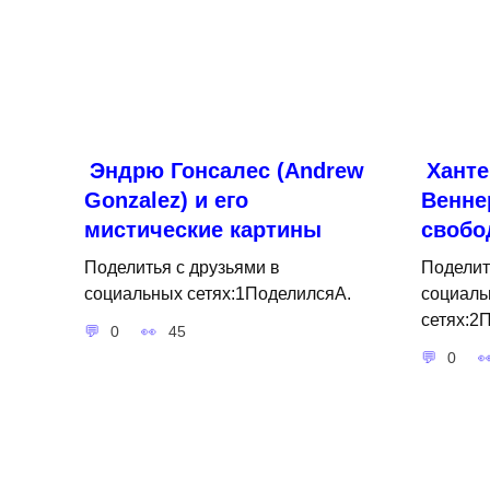
Эндрю Гонсалес (Andrew
Ханте
Gonzalez) и его
Венне
мистические картины
свобо
Поделитья с друзьями в
Поделит
социальных сетях:1ПоделилсяA.
социаль
сетях:2
0
45
0