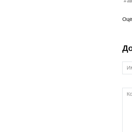
ав
Оце
До
Им
*
Ком