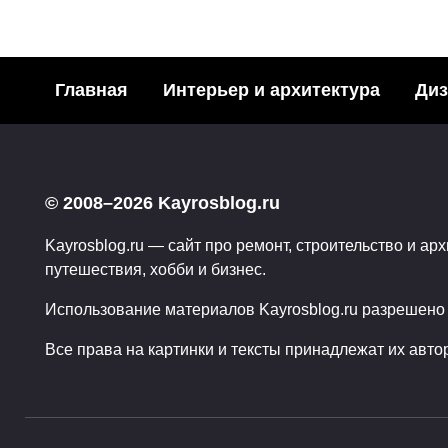
Главная
Интерьер и архитектура
Диз
Модн
Необычные
акваре
© 2008–2026 Kayrosblog.ru
подстаканники… или
Поделит
эстетика питья
Kayrosblog.ru — сайт про ремонт, строительство и арх
социаль
путешествия, хобби и бизнес.
Поделитья с друзьями в
3
социальных сетях:2Поделились
Использование материалов Kayrosblog.ru разрешено т
0
59
Все права на картинки и тексты принадлежат их авто