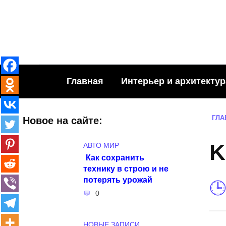
Skip
to
content
Главная
Интерьер и архитектур
ГЛА
Новое на сайте:
K
АВТО МИР
Как сохранить
технику в строю и не
потерять урожай
0
НОВЫЕ ЗАПИСИ