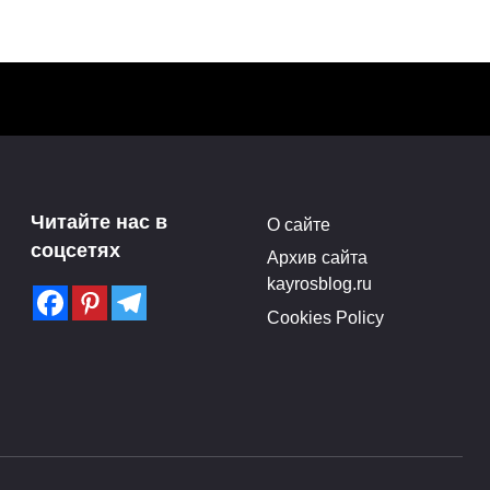
Выставка скульптур
Марии Бургановой в РАХ
Читайте нас в
О сайте
Нью-
(28.04-17.05.15)
соцсетях
Архив сайта
Поделитья с друзьями в
kayrosblog.ru
социальных сетях:3Поделились
Cookies Policy
ились
0
0