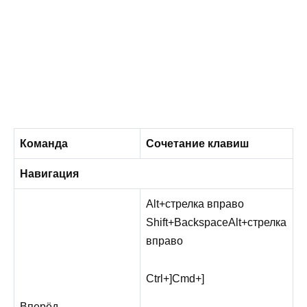
Команда
Сочетание клавиш
Навигация
Alt
+
стрелка вправо
Shift
+
Backspace
Alt
+
стрелка
вправо
Ctrl
+
]
Cmd
+
]
Вперёд