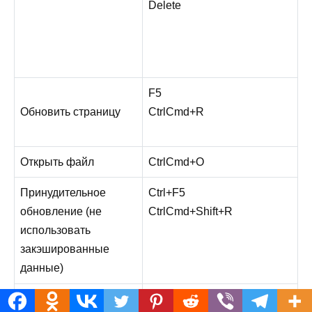
Delete
F5
Обновить страницу
Ctrl
Cmd
+
R
Открыть файл
Ctrl
Cmd
+
O
Принудительное
Ctrl
+
F5
обновление (не
Ctrl
Cmd
+
Shift
+
R
использовать
закэшированные
данные)
Cmd
+
.