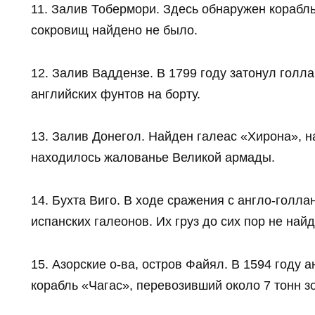
11. Залив Тобермори. Здесь обнаружен корабл
сокровищ найдено не было.
12. Залив Ваддензе. В 1799 году затонул голла
английских фунтов на борту.
13. Залив Донегол. Найден галеас «Хирона», на
находилось жалованье Великой армады.
14. Бухта Виго. В ходе сражения с англо-голл
испанских галеонов. Их груз до сих пор не найд
15. Азорские о-ва, остров Файял. В 1594 году 
корабль «Чагас», перевозивший около 7 тонн з