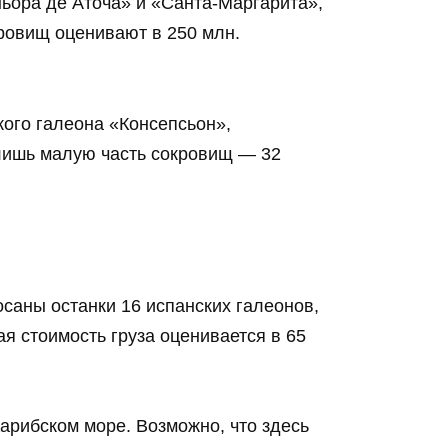
ньора де Аточа» и «Санта-Маргарита»,
кровищ оценивают в 250 млн.
кого галеона «Консепсьон»,
 лишь малую часть сокровищ — 32
саны останки 16 испанских галеонов,
я стоимость груза оценивается в 65
Карибском море. Возможно, что здесь