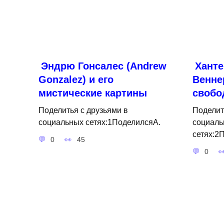
Эндрю Гонсалес (Andrew
Ханте
Gonzalez) и его
Венне
мистические картины
свобо
Поделитья с друзьями в
Поделит
социальных сетях:1ПоделилсяA.
социаль
сетях:2
0
45
0