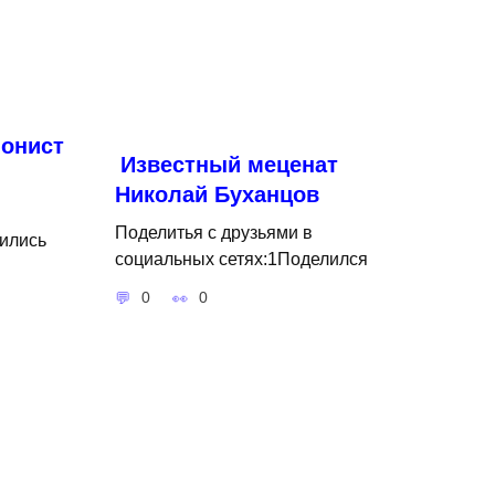
онист
Известный меценат
Николай Буханцов
Поделитья с друзьями в
ились
социальных сетях:1Поделился
0
0