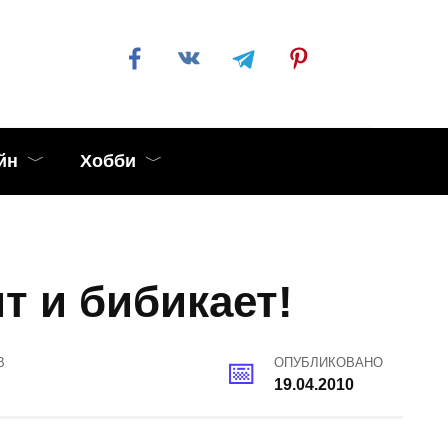
йн
Хобби
т и бибикает!
В
ОПУБЛИКОВАНО
19.04.2010