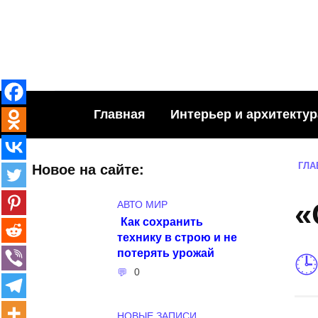
Skip
to
content
Главная
Интерьер и архитектур
ГЛА
Новое на сайте:
«
АВТО МИР
Как сохранить
технику в строю и не
потерять урожай
0
НОВЫЕ ЗАПИСИ