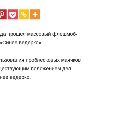
года прошел массовый флешмоб-
«Синее ведерко».
ользования проблесковых маячков
существующим положением дел
нее ведерко.