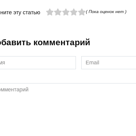
( Пока оценок нет )
ните эту статью
бавить комментарий
я
Email
*
ментарий