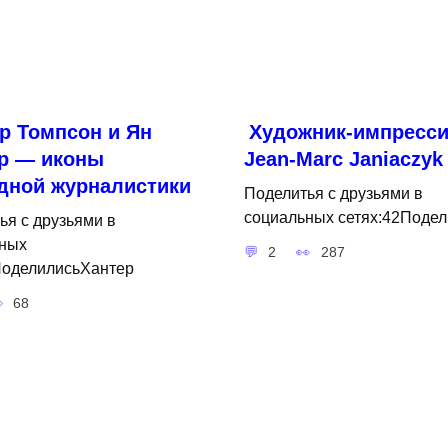
р Томпсон и Ян
Художник-импресси
р — иконы
Jean-Marc Janiaczyk
дной журналистики
Поделитья с друзьями в
социальных сетях:42Подел
ья с друзьями в
ных
2
287
ПоделилисьХантер
68