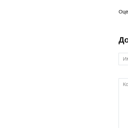
Оце
До
Им
*
Ком