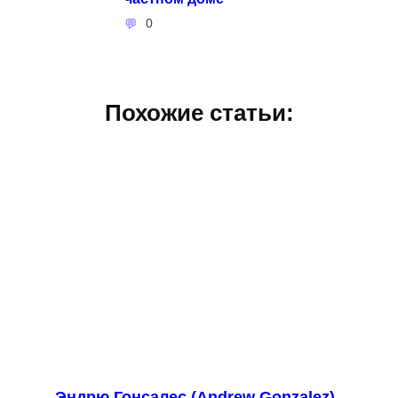
0
Похожие статьи:
Эндрю Гонсалес (Andrew Gonzalez)