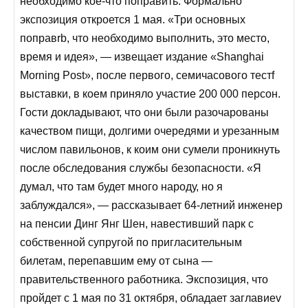
необходимо кое-что поправить. Формально
экспозиция откроется 1 мая. «Три основных
поправrb, что необходимо выполнить, это место,
время и идея», — извещает издание «Shanghai
Morning Post», после первого, семичасового тестf
выставки, в коем приняло участие 200 000 персон.
Гости докладывают, что они были разочарованы
качеством пищи, долгими очередями и урезанным
числом павильонов, к коим они сумели проникнуть
после обследования службы безопасности. «Я
думал, что там будет много народу, но я
заблуждался», — рассказывает
64-летний
инженер
на пенсии Динг Янг Шен, навестивший парк с
собственной супругой по пригласительным
билетам, перепавшим ему от сына —
правительственного работника. Экспозиция, что
пройдет с 1 мая по 31 октября, обладает заглавиеv